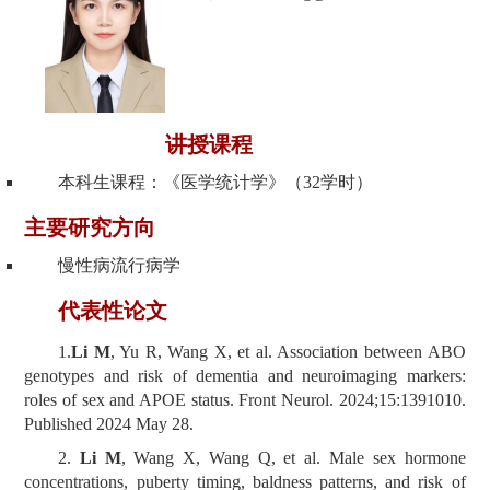
讲授课程
本科生课程：《医学统计学》（32学时）
主要研究方向
慢性病流行病学
代表性论文
1.
Li M
, Yu R, Wang X, et al. Association between ABO
genotypes and risk of dementia and neuroimaging markers:
roles of sex and APOE status. Front Neurol. 2024;15:1391010.
Published 2024 May 28.
2.
Li M
, Wang X, Wang Q, et al. Male sex hormone
concentrations, puberty timing, baldness patterns, and risk of