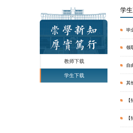
学生
毕
领
教师下载
自
学生下载
其
【
【