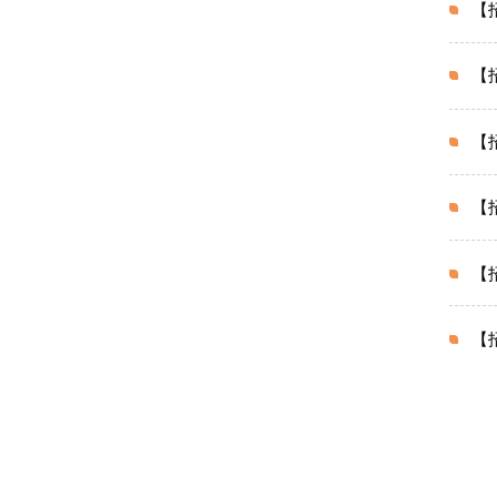
【
【
【
【
【
【