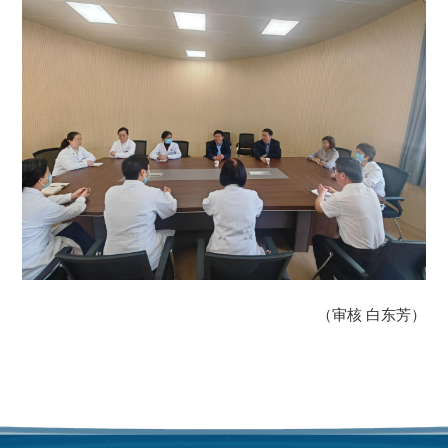
（审核 白东芳）