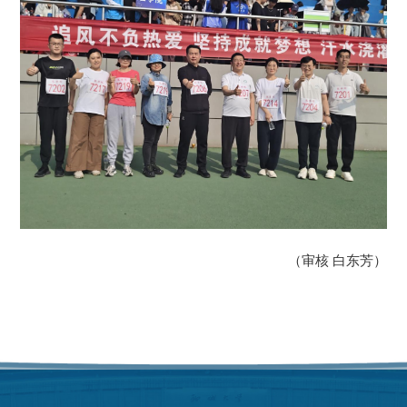
（审核 白东芳）