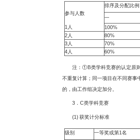
排序及分配比例
参与人数
一
1人
100%
2人
80%
3人
70%
4人
60%
注：①B类学科竞赛的认定原
不重复计算；同一项目在不同赛事
的，由工作组决定加分。
3．C类学科竞赛
(1) 获奖计分标准
级别
一等奖或第1名