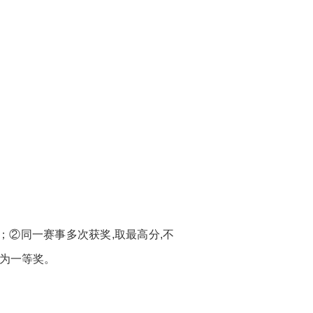
②同一赛事多次获奖,取最高分,不
视为一等奖。