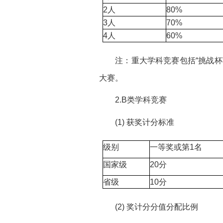
2人
80%
3人
70%
4人
60%
注：重大学科竞赛包括“挑战杯
大赛。
2.B类学科竞赛
(1) 获奖计分标准
级别
一等奖或第1名
国家级
20分
省级
10分
(2) 奖计分分值分配比例