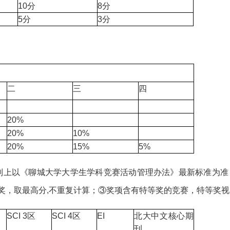
10分
8分
5分
3分
二
三
四
20%
20%
10%
20%
15%
5%
则上以《聊城大学大学生学科竞赛活动管理办法》最新标准为准；
奖，取最高分,不重复计算；③奖项含有特等奖的竞赛，特等奖
SCI 3区
SCI 4区
EI
北大中文核心期
刊