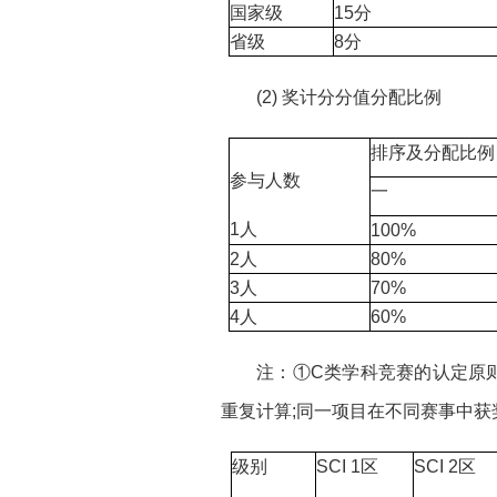
国家级
15分
省级
8分
(2) 奖计分分值分配比例
排序及分配比例
参与人数
一
1人
100%
2人
80%
3人
70%
4人
60%
注：①C类学科竞赛的认定原
重复计算;同一项目在不同赛事中获
级别
SCI 1区
SCI 2区