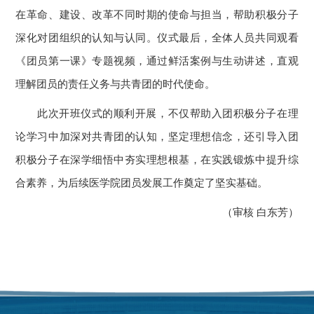
在革命、建设、改革不同时期的使命与担当，帮助积极分子
深化对团组织的认知与认同。仪式最后，全体人员共同观看
《团员第一课》专题视频，通过鲜活案例与生动讲述，直观
理解团员的责任义务与共青团的时代使命。
此次开班仪式的顺利开展，不仅帮助入团积极分子在理
论学习中加深对共青团的认知，坚定理想信念，还引导入团
积极分子在深学细悟中夯实理想根基，在实践锻炼中提升综
合素养，为后续医学院团员发展工作奠定了坚实基础。
（审核 白东芳）